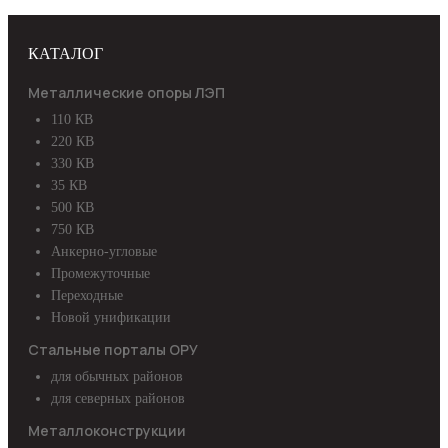
КАТАЛОГ
Металлические опоры ЛЭП
110 КВ
220 КВ
330 КВ
35 КВ
500 КВ
750 КВ
Анкерно-угловые
Промежуточные
Переходные
Новой унификации
Стальные порталы ОРУ
для обычных районов
для северных районов
Металлоконструкции