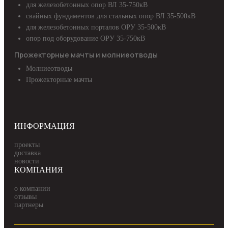
для железобетонных опор ВЛ 35-750кВ
свайных фундаментов для стальных опор ВЛ 35-500кВ
для железобетонных порталов ОРУ 35-500кВ
опор под оборудование ОРУ 35-750кВ
Прожекторные мачты и молниеотводы
Молниеотводы
Прожекторные мачты
ИНФОРМАЦИЯ
проекты
доставка
новости
КОМПАНИЯ
о компании
отзывы
партнеры