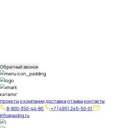
Стальные порталы ОРУ
для обычных районов
для северных районов
Прожекторные мачты и молниеотводы
молниеотводы
прожекторные мачты
Металлоконструкции
для железобетонных опор вл 35-750кв
свайных
фундаментов для стальных опор вл 35-500кв
для
железобетонных порталов ору 35-500кв
опор под
оборудование ору 35-750кв
Обратный звонок
каталог
проекты
о компании
доставка
отзывы
контакты
8-800-350-44-80
+7 (495) 245-50-01
info@aobig.ru