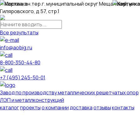
г. Москва, вн.тер.г. муниципальный округ Мещанский, ул.
Гиляровского, д.57, стр.1
Все результаты
info@aobig.ru
8-800-350-44-80
+7 (495) 245-50-01
Завод по производству металлических решетчатых опор
ЛЭП и металлконструкций
каталог
проекты
о компании
доставка
отзывы
контакты
Металлические опоры ЛЭП
110 кв
220 кв
330 кв
35 кв
500 кв
750 кв
анкерно-угловые
промежуточные
переходные
новой унификации