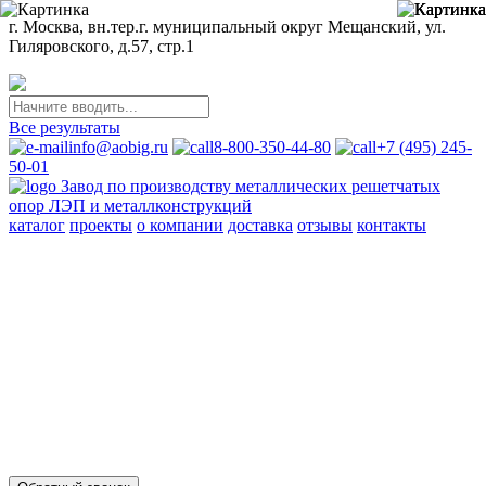
г. Москва, вн.тер.г. муниципальный округ Мещанский, ул.
Гиляровского, д.57, стр.1
Все результаты
info@aobig.ru
8-800-350-44-80
+7 (495) 245-
50-01
Завод по производству металлических решетчатых
опор ЛЭП и металлконструкций
каталог
проекты
о компании
доставка
отзывы
контакты
Металлические опоры ЛЭП
110 кв
220 кв
330 кв
35 кв
500 кв
750 кв
анкерно-угловые
промежуточные
переходные
новой унификации
Стальные порталы ОРУ
для обычных районов
для северных районов
Прожекторные мачты и молниеотводы
молниеотводы
прожекторные мачты
Металлоконструкции
для железобетонных опор вл 35-750кв
свайных фундаментов
для стальных опор вл 35-500кв
для железобетонных порталов
ору 35-500кв
опор под оборудование ору 35-750кв