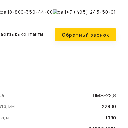
8-800-350-44-80
+7 (495) 245-50-01
ка
отзывы
контакты
Обратный звонок
0кв
 опор вл 35-500кв
35-500кв
кв
ка
ПМЖ-22,8
та, мм
22800
а, кг
1090