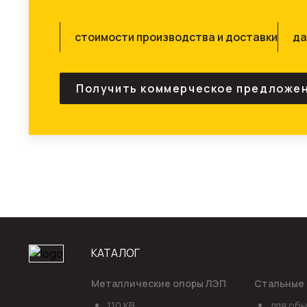
Имя*
стоимости производства и доставки
да
Телефон
Получить коммерческое предложе
Коммент
даю 
КАТАЛОГ
Металлические опоры ЛЭП
Стальные 
110 КВ
для обы