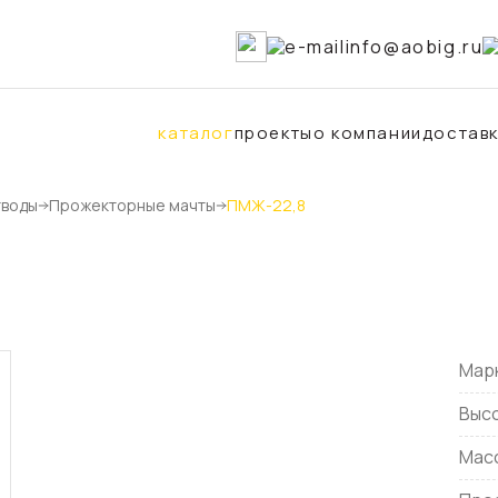
info@aobig.ru
каталог
проекты
о компании
достав
тводы
Прожекторные мачты
ПМЖ-22,8
лы ОРУ
Металлоконструкции
онов
для железобетонных опор вл 35-75
йонов
свайных фундаментов для стальных
ачты и молниеотводы
для железобетонных порталов ору 
опор под оборудование ору 35-750
Мар
Высо
ачты
Масс