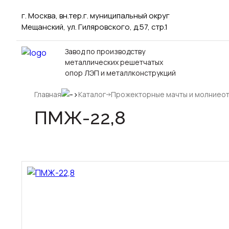
г. Москва, вн.тер.г. муниципальный округ
Мещанский, ул. Гиляровского, д.57, стр.1
Завод по производству
металлических решетчатых
опор ЛЭП и металлконструкций
Главная
Каталог
Прожекторные мачты и молниео
Металлические опоры ЛЭП
Стальные порта
ПМЖ-22,8
110 кв
для обычных рай
220 кв
для северных ра
330 кв
Прожекторные м
35 кв
молниеотводы
500 кв
прожекторные м
750 кв
анкерно-угловые
промежуточные