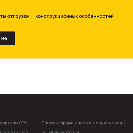
прикрепить файл
ты отгрузки
конструкционных особенностей
*
ние
арий
согласие на обработку персональных данных
порталы ОРУ
Прожекторные мачты и молниеотводы
чных районов
Молниеотводы