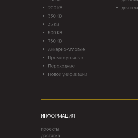
220 КВ
для сев
330 КВ
35 КВ
500 КВ
750 КВ
Анкерно-угловые
Промежуточные
Переходные
Новой унификации
ИНФОРМАЦИЯ
проекты
доставка