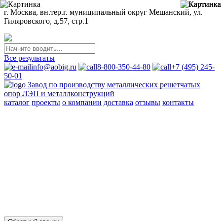
г. Москва, вн.тер.г. муниципальный округ Мещанский, ул.
Гиляровского, д.57, стр.1
Все результаты
info@aobig.ru
8-800-350-44-80
+7 (495) 245-
50-01
Завод по производству металлических решетчатых
опор ЛЭП и металлконструкций
каталог
проекты
о компании
доставка
отзывы
контакты
Металлические опоры ЛЭП
110 кв
220 кв
330 кв
35 кв
500 кв
750 кв
анкерно-угловые
промежуточные
переходные
новой унификации
Стальные порталы ОРУ
для обычных районов
для северных районов
Прожекторные мачты и молниеотводы
молниеотводы
прожекторные мачты
Металлоконструкции
для железобетонных опор вл 35-750кв
свайных фундаментов
для стальных опор вл 35-500кв
для железобетонных порталов
ору 35-500кв
опор под оборудование ору 35-750кв