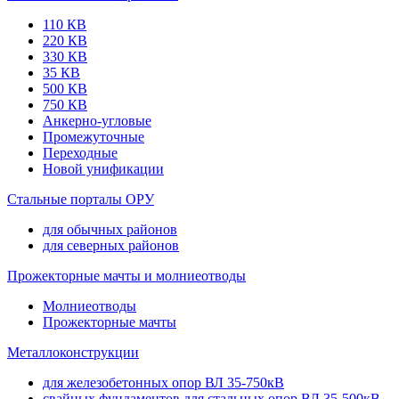
110 КВ
220 КВ
330 КВ
35 КВ
500 КВ
750 КВ
Анкерно-угловые
Промежуточные
Переходные
Новой унификации
Стальные порталы ОРУ
для обычных районов
для северных районов
Прожекторные мачты и молниеотводы
Молниеотводы
Прожекторные мачты
Металлоконструкции
для железобетонных опор ВЛ 35-750кВ
свайных фундаментов для стальных опор ВЛ 35-500кВ