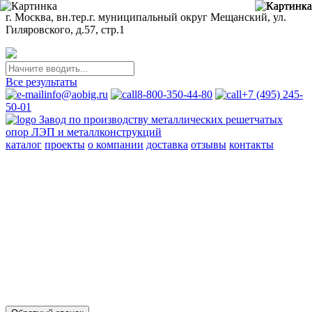
г. Москва, вн.тер.г. муниципальный округ Мещанский, ул.
Гиляровского, д.57, стр.1
Все результаты
info@aobig.ru
8-800-350-44-80
+7 (495) 245-
50-01
Завод по производству металлических решетчатых
опор ЛЭП и металлконструкций
каталог
проекты
о компании
доставка
отзывы
контакты
Металлические опоры ЛЭП
110 кв
220 кв
330 кв
35 кв
500 кв
750 кв
анкерно-угловые
промежуточные
переходные
новой унификации
Стальные порталы ОРУ
для обычных районов
для северных районов
Прожекторные мачты и молниеотводы
молниеотводы
прожекторные мачты
Металлоконструкции
для железобетонных опор вл 35-750кв
свайных фундаментов
для стальных опор вл 35-500кв
для железобетонных порталов
ору 35-500кв
опор под оборудование ору 35-750кв