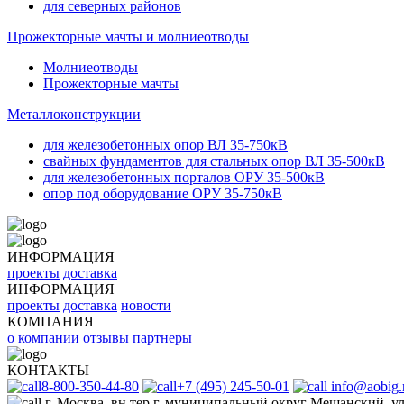
для северных районов
Прожекторные мачты и молниеотводы
Молниеотводы
Прожекторные мачты
Металлоконструкции
для железобетонных опор ВЛ 35-750кВ
свайных фундаментов для стальных опор ВЛ 35-500кВ
для железобетонных порталов ОРУ 35-500кВ
опор под оборудование ОРУ 35-750кВ
ИНФОРМАЦИЯ
проекты
доставка
ИНФОРМАЦИЯ
проекты
доставка
новости
КОМПАНИЯ
о компании
отзывы
партнеры
КОНТАКТЫ
8-800-350-44-80
+7 (495) 245-50-01
info@aobig.
г. Москва, вн.тер.г. муниципальный округ Мещанский, ул.