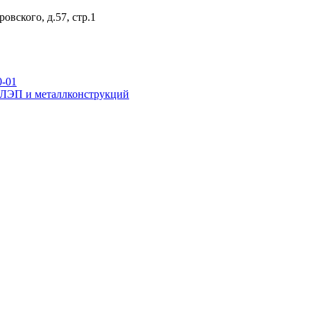
овского, д.57, стр.1
0-01
р ЛЭП и металлконструкций
ежуточные
переходные
новой унификации
я стальных опор вл 35-500кв
для железобетонных порталов ору 