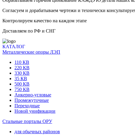
Обрабатываем горячим цинкование КАЖДУЮ деталь наших к
Согласуем и дорабатываем чертежи и технически консультируе
Контролируем качество на каждом этапе
Доставляем по РФ и СНГ
КАТАЛОГ
Металлические опоры ЛЭП
110 КВ
220 КВ
330 КВ
35 КВ
500 КВ
750 КВ
Анкерно-угловые
Промежуточные
Переходные
Новой унификации
Стальные порталы ОРУ
для обычных районов