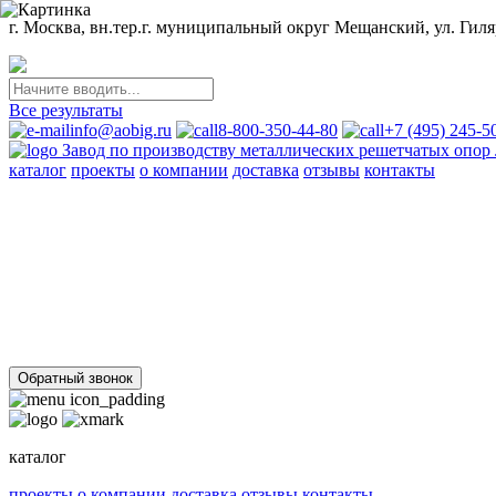
г. Москва, вн.тер.г. муниципальный округ Мещанский, ул. Гиляр
Все результаты
info@aobig.ru
8-800-350-44-80
+7 (495) 245-5
Завод по производству металлических решетчатых опо
каталог
проекты
о компании
доставка
отзывы
контакты
Металлические опоры ЛЭП
110 кв
220 кв
330 кв
35 кв
500 кв
750 кв
анкерно-угловые
пром
Стальные порталы ОРУ
для обычных районов
для северных районов
Прожекторные мачты и молниеотводы
молниеотводы
прожекторные мачты
Металлоконструкции
для железобетонных опор вл 35-750кв
свайных фундаментов дл
Обратный звонок
каталог
проекты
о компании
доставка
отзывы
контакты