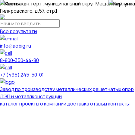
г. Москва, вн.тер.г. муниципальный округ Мещанский, ул.
Гиляровского, д.57, стр.1
Все результаты
info@aobig.ru
8-800-350-44-80
+7 (495) 245-50-01
Завод по производству металлических решетчатых опор
ЛЭП и металлконструкций
каталог
проекты
о компании
доставка
отзывы
контакты
Металлические опоры ЛЭП
110 кв
220 кв
330 кв
35 кв
500 кв
750 кв
анкерно-угловые
промежуточные
переходные
новой унификации