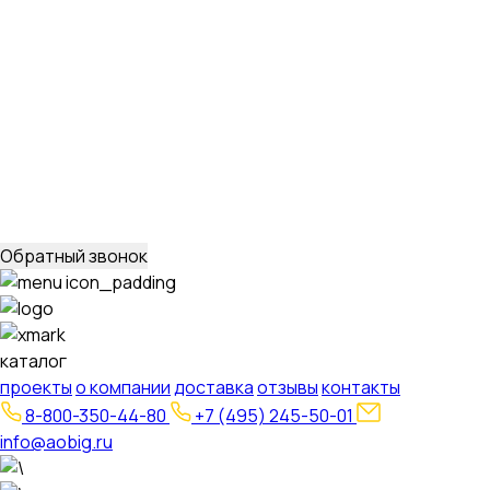
Стальные порталы ОРУ
для обычных районов
для северных районов
Прожекторные мачты и молниеотводы
молниеотводы
прожекторные мачты
Металлоконструкции
для железобетонных опор вл 35-750кв
свайных
фундаментов для стальных опор вл 35-500кв
для
железобетонных порталов ору 35-500кв
опор под
оборудование ору 35-750кв
Обратный звонок
каталог
проекты
о компании
доставка
отзывы
контакты
8-800-350-44-80
+7 (495) 245-50-01
info@aobig.ru