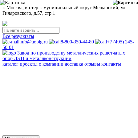
г. Москва, вн.тер.г. муниципальный округ Мещанский, ул.
Гиляровского, д.57, стр.1
Все результаты
info@aobig.ru
8-800-350-44-80
+7 (495) 245-
50-01
Завод по производству металлических решетчатых
опор ЛЭП и металлконструкций
каталог
проекты
о компании
доставка
отзывы
контакты
Металлические опоры ЛЭП
110 кв
220 кв
330 кв
35 кв
500 кв
750 кв
анкерно-угловые
промежуточные
переходные
новой унификации
Стальные порталы ОРУ
для обычных районов
для северных районов
Прожекторные мачты и молниеотводы
молниеотводы
прожекторные мачты
Металлоконструкции
для железобетонных опор вл 35-750кв
свайных фундаментов
для стальных опор вл 35-500кв
для железобетонных порталов
ору 35-500кв
опор под оборудование ору 35-750кв