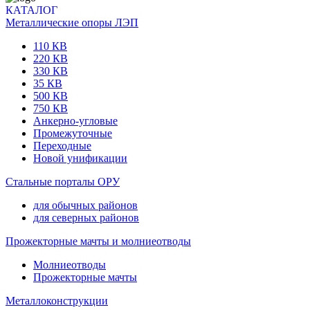
КАТАЛОГ
Металлические опоры ЛЭП
110 КВ
220 КВ
330 КВ
35 КВ
500 КВ
750 КВ
Анкерно-угловые
Промежуточные
Переходные
Новой унификации
Стальные порталы ОРУ
для обычных районов
для северных районов
Прожекторные мачты и молниеотводы
Молниеотводы
Прожекторные мачты
Металлоконструкции