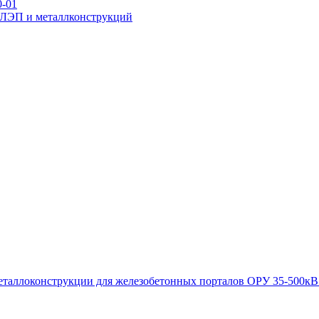
0-01
р ЛЭП и металлконструкций
ежуточные
переходные
новой унификации
я стальных опор вл 35-500кв
для железобетонных порталов ору 
таллоконструкции для железобетонных порталов ОРУ 35-500кВ