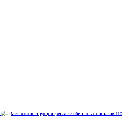
35-500кв
опор под оборудование ору 35-750кв
Металлоконструкции для железобетонных порталов 110