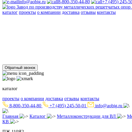
info@aobig.ru
8-800-350-44-80
+7 (495) 245-5
Завод по производству металлических решетчатых опо
каталог
проекты
о компании
доставка
отзывы
контакты
Металлические опоры ЛЭП
110 кв
220 кв
330 кв
35 кв
500 кв
750 кв
анкерно-угловые
пром
Стальные порталы ОРУ
для обычных районов
для северных районов
Прожекторные мачты и молниеотводы
молниеотводы
прожекторные мачты
Металлоконструкции
для железобетонных опор вл 35-750кв
свайных фундаментов дл
Обратный звонок
каталог
проекты
о компании
доставка
отзывы
контакты
8-800-350-44-80
+7 (495) 245-50-01
info@aobig.ru
Главная
Каталог
Металлоконструкции для ВЛ
Ме
КВ
ПЖ-110Я2