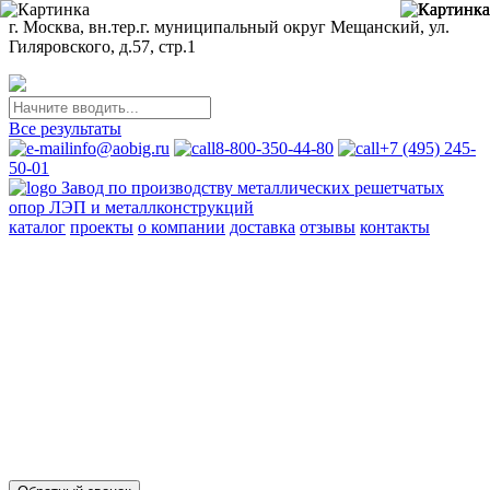
г. Москва, вн.тер.г. муниципальный округ Мещанский, ул.
Гиляровского, д.57, стр.1
Все результаты
info@aobig.ru
8-800-350-44-80
+7 (495) 245-
50-01
Завод по производству металлических решетчатых
опор ЛЭП и металлконструкций
каталог
проекты
о компании
доставка
отзывы
контакты
Металлические опоры ЛЭП
110 кв
220 кв
330 кв
35 кв
500 кв
750 кв
анкерно-угловые
промежуточные
переходные
новой унификации
Стальные порталы ОРУ
для обычных районов
для северных районов
Прожекторные мачты и молниеотводы
молниеотводы
прожекторные мачты
Металлоконструкции
для железобетонных опор вл 35-750кв
свайных фундаментов
для стальных опор вл 35-500кв
для железобетонных порталов
ору 35-500кв
опор под оборудование ору 35-750кв