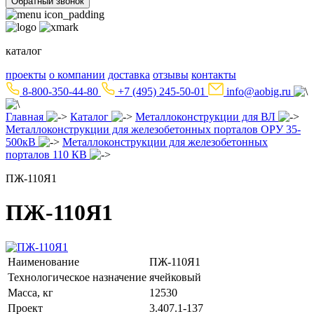
Обратный звонок
каталог
проекты
о компании
доставка
отзывы
контакты
8-800-350-44-80
+7 (495) 245-50-01
info@aobig.ru
Главная
Каталог
Металлоконструкции для ВЛ
Металлоконструкции для железобетонных порталов ОРУ 35-
500кВ
Металлоконструкции для железобетонных
порталов 110 КВ
ПЖ-110Я1
ПЖ-110Я1
Наименование
ПЖ-110Я1
Технологическое назначение
ячейковый
Масса, кг
12530
Проект
3.407.1-137