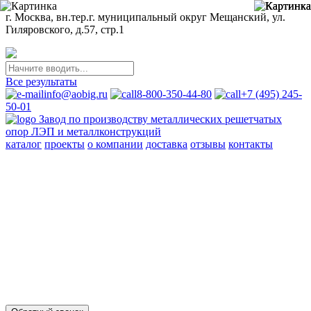
г. Москва, вн.тер.г. муниципальный округ Мещанский, ул.
Гиляровского, д.57, стр.1
Все результаты
info@aobig.ru
8-800-350-44-80
+7 (495) 245-
50-01
Завод по производству металлических решетчатых
опор ЛЭП и металлконструкций
каталог
проекты
о компании
доставка
отзывы
контакты
Металлические опоры ЛЭП
110 кв
220 кв
330 кв
35 кв
500 кв
750 кв
анкерно-угловые
промежуточные
переходные
новой унификации
Стальные порталы ОРУ
для обычных районов
для северных районов
Прожекторные мачты и молниеотводы
молниеотводы
прожекторные мачты
Металлоконструкции
для железобетонных опор вл 35-750кв
свайных фундаментов
для стальных опор вл 35-500кв
для железобетонных порталов
ору 35-500кв
опор под оборудование ору 35-750кв