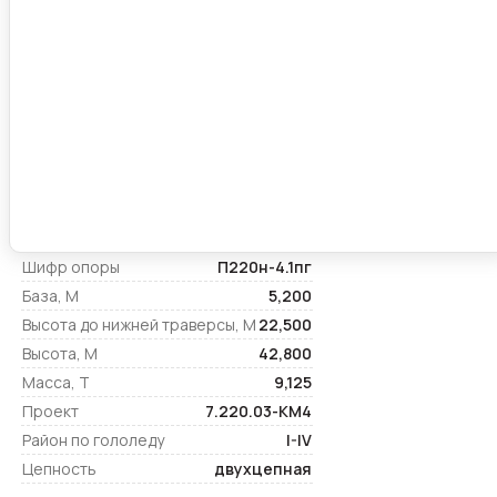
Шифр опоры
П220н-4.1пг
База, М
5,200
Высота до нижней траверсы, М
22,500
Высота, М
42,800
Масса, Т
9,125
Проект
7.220.03-КМ4
Район по гололеду
I-IV
Цепность
двухцепная