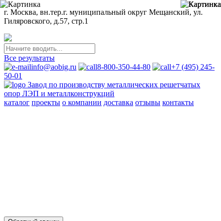
г. Москва, вн.тер.г. муниципальный округ Мещанский, ул.
Гиляровского, д.57, стр.1
Все результаты
info@aobig.ru
8-800-350-44-80
+7 (495) 245-
50-01
Завод по производству металлических решетчатых
опор ЛЭП и металлконструкций
каталог
проекты
о компании
доставка
отзывы
контакты
Металлические опоры ЛЭП
110 кв
220 кв
330 кв
35 кв
500 кв
750 кв
анкерно-угловые
промежуточные
переходные
новой унификации
Стальные порталы ОРУ
для обычных районов
для северных районов
Прожекторные мачты и молниеотводы
молниеотводы
прожекторные мачты
Металлоконструкции
для железобетонных опор вл 35-750кв
свайных фундаментов
для стальных опор вл 35-500кв
для железобетонных порталов
ору 35-500кв
опор под оборудование ору 35-750кв