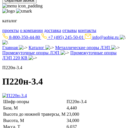
Обратный звонок
каталог
проекты
о компании
доставка
отзывы
контакты
8-800-350-44-80
+7 (495) 245-50-01
info@aobig.ru
Главная
Каталог
Металлические опоры ЛЭП
Промежуточные опоры ЛЭП
Промежуточные опоры
ЛЭП 220 КВ
П220н-3.4
П220н-3.4
Шифр опоры
П220н-3.4
База, М
4,440
Высота до нижней траверсы, М
23,000
Высота, М
34,000
Масса, Т
6,037