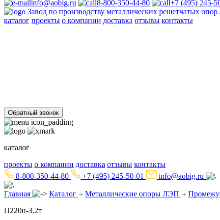
info@aobig.ru
8-800-350-44-80
+7 (495) 245-5
Завод по производству металлических решетчатых опо
каталог
проекты
о компании
доставка
отзывы
контакты
Металлические опоры ЛЭП
110 кв
220 кв
330 кв
35 кв
500 кв
750 кв
анкерно-угловые
пром
Стальные порталы ОРУ
для обычных районов
для северных районов
Прожекторные мачты и молниеотводы
молниеотводы
прожекторные мачты
Металлоконструкции
для железобетонных опор вл 35-750кв
свайных фундаментов дл
Обратный звонок
каталог
проекты
о компании
доставка
отзывы
контакты
8-800-350-44-80
+7 (495) 245-50-01
info@aobig.ru
Главная
Каталог
Металлические опоры ЛЭП
Промежу
П220н-3.2т