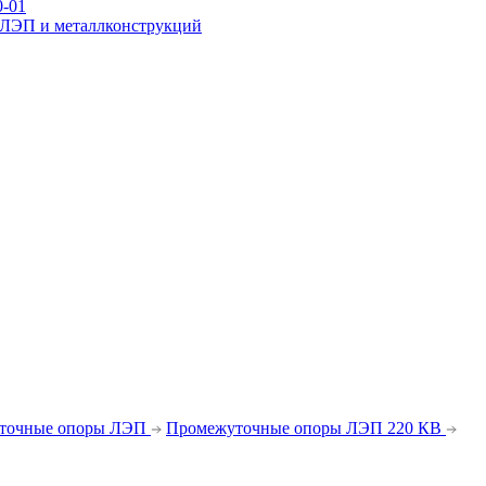
0-01
р ЛЭП и металлконструкций
ежуточные
переходные
новой унификации
я стальных опор вл 35-500кв
для железобетонных порталов ору 
точные опоры ЛЭП
Промежуточные опоры ЛЭП 220 КВ