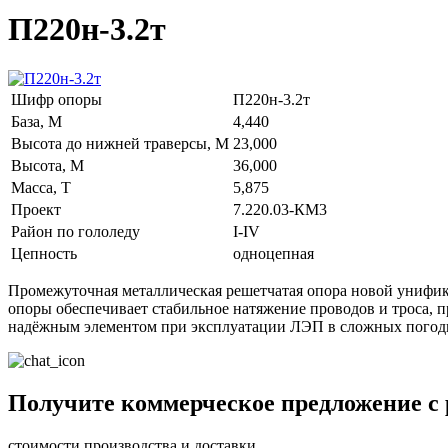
П220н-3.2т
Шифр опоры
П220н-3.2т
База, М
4,440
Высота до нижней траверсы, М
23,000
Высота, М
36,000
Масса, Т
5,875
Проект
7.220.03-КМ3
Район по гололеду
I-IV
Цепность
одноцепная
Промежуточная металлическая решетчатая опора новой унифик
опоры обеспечивает стабильное натяжение проводов и троса, 
надёжным элементом при эксплуатации ЛЭП в сложных погод
Получите коммерческое предложение с
стоимости производства и доставки