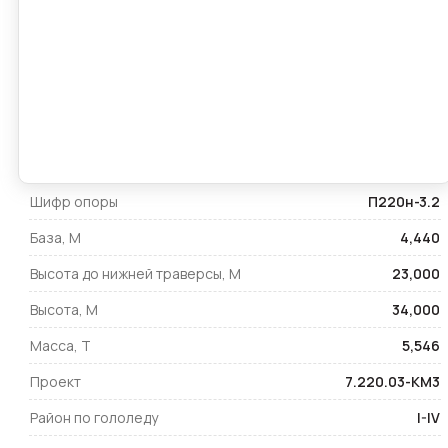
Шифр опоры
П220н-3.2
База, М
4,440
Высота до нижней траверсы, М
23,000
Высота, М
34,000
Масса, Т
5,546
Проект
7.220.03-КМ3
Район по гололеду
I-IV