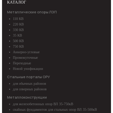
КАТАЛОГ
Металлические опоры ЛЭП
110 КВ
220 КВ
330 КВ
35 КВ
500 КВ
750 КВ
Анкерно-угловые
Промежуточные
Переходные
Новой унификации
Стальные порталы ОРУ
для обычных районов
для северных районов
Металлоконструкции
для железобетонных опор ВЛ 35-750кВ
свайных фундаментов для стальных опор ВЛ 35-500кВ