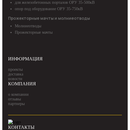
для железобетонных порталов ОРУ 35-500кВ
опор под оборудование ОРУ 35-750кВ
Прожекторные мачты и молниеотводы
Молниеотводы
Прожекторные мачты
ИНФОРМАЦИЯ
проекты
доставка
новости
КОМПАНИЯ
о компании
отзывы
партнеры
КОНТАКТЫ