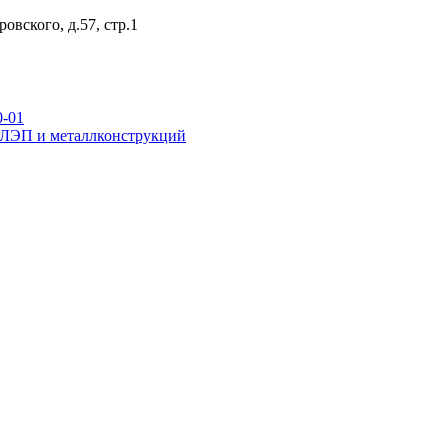
овского, д.57, стр.1
0-01
р ЛЭП и металлконструкций
ежуточные
переходные
новой унификации
я стальных опор вл 35-500кв
для железобетонных порталов ору 