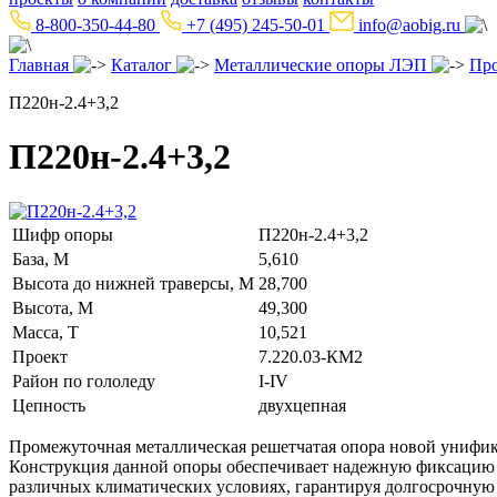
8-800-350-44-80
+7 (495) 245-50-01
info@aobig.ru
Главная
Каталог
Металлические опоры ЛЭП
Пр
П220н-2.4+3,2
П220н-2.4+3,2
Шифр опоры
П220н-2.4+3,2
База, М
5,610
Высота до нижней траверсы, М
28,700
Высота, М
49,300
Масса, Т
10,521
Проект
7.220.03-КМ2
Район по гололеду
I-IV
Цепность
двухцепная
Промежуточная металлическая решетчатая опора новой унифик
Конструкция данной опоры обеспечивает надежную фиксацию п
различных климатических условиях, гарантируя долгосрочную