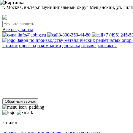
г. Москва, вн.тер.г. муниципальный округ Мещанский, ул. Гиляр
Все результаты
info@aobig.ru
8-800-350-44-80
+7 (495) 245-5
Завод по производству металлических решетчатых опо
каталог
проекты
о компании
доставка
отзывы
контакты
Металлические опоры ЛЭП
110 кв
220 кв
330 кв
35 кв
500 кв
750 кв
анкерно-угловые
пром
Стальные порталы ОРУ
для обычных районов
для северных районов
Прожекторные мачты и молниеотводы
молниеотводы
прожекторные мачты
Металлоконструкции
для железобетонных опор вл 35-750кв
свайных фундаментов дл
Обратный звонок
каталог
проекты
о компании
доставка
отзывы
контакты