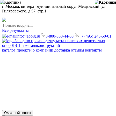
г. Москва, вн.тер.г. муниципальный округ Мещанский, ул.
Гиляровского, д.57, стр.1
Все результаты
info@aobig.ru
8-800-350-44-80
+7 (495) 245-50-01
Завод по производству металлических решетчатых
опор ЛЭП и металлконструкций
каталог
проекты
о компании
доставка
отзывы
контакты
Металлические опоры ЛЭП
110 кв
220 кв
330 кв
35 кв
500 кв
750 кв
анкерно-угловые
промежуточные
переходные
новой унификации
Стальные порталы ОРУ
для обычных районов
для северных районов
Прожекторные мачты и молниеотводы
молниеотводы
прожекторные мачты
Металлоконструкции
для железобетонных опор вл 35-750кв
свайных фундаментов
для стальных опор вл 35-500кв
для железобетонных порталов
ору 35-500кв
опор под оборудование ору 35-750кв
Обратный звонок