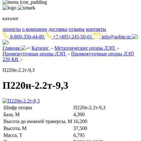
каталог
проекты
о компании
доставка
отзывы
контакты
8-800-350-44-80
+7 (495) 245-50-01
info@aobig.ru
Главная
Каталог
Металлические опоры ЛЭП
Промежуточные опоры ЛЭП
Промежуточные опоры ЛЭП
220 КВ
П220н-2.2т-9,3
П220н-2.2т-9,3
Шифр опоры
П220н-2.2т-9,3
База, М
4,390
Высота до нижней траверсы, М
16,200
Высота, М
37,500
Масса, Т
6,795