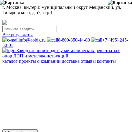
г. Москва, вн.тер.г. муниципальный округ Мещанский, ул.
Гиляровского, д.57, стр.1
Все результаты
info@aobig.ru
8-800-350-44-80
+7 (495) 245-
50-01
Завод по производству металлических решетчатых
опор ЛЭП и металлконструкций
каталог
проекты
о компании
доставка
отзывы
контакты
Металлические опоры ЛЭП
110 кв
220 кв
330 кв
35 кв
500 кв
750 кв
анкерно-угловые
промежуточные
переходные
новой унификации
Стальные порталы ОРУ
для обычных районов
для северных районов
Прожекторные мачты и молниеотводы
молниеотводы
прожекторные мачты
Металлоконструкции
для железобетонных опор вл 35-750кв
свайных фундаментов
для стальных опор вл 35-500кв
для железобетонных порталов
ору 35-500кв
опор под оборудование ору 35-750кв