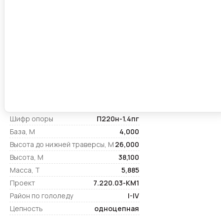
Шифр опоры
П220н-1.4пг
База, М
4,000
Высота до нижней траверсы, М
26,000
Высота, М
38,100
Масса, Т
5,885
Проект
7.220.03-КМ1
Район по гололеду
I-IV
Цепность
одноцепная