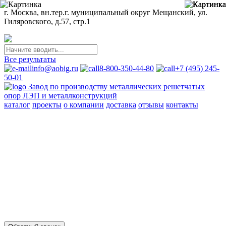
г. Москва, вн.тер.г. муниципальный округ Мещанский, ул.
Гиляровского, д.57, стр.1
Все результаты
info@aobig.ru
8-800-350-44-80
+7 (495) 245-
50-01
Завод по производству металлических решетчатых
опор ЛЭП и металлконструкций
каталог
проекты
о компании
доставка
отзывы
контакты
Металлические опоры ЛЭП
110 кв
220 кв
330 кв
35 кв
500 кв
750 кв
анкерно-угловые
промежуточные
переходные
новой унификации
Стальные порталы ОРУ
для обычных районов
для северных районов
Прожекторные мачты и молниеотводы
молниеотводы
прожекторные мачты
Металлоконструкции
для железобетонных опор вл 35-750кв
свайных фундаментов
для стальных опор вл 35-500кв
для железобетонных порталов
ору 35-500кв
опор под оборудование ору 35-750кв