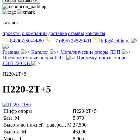
Обратный звонок
каталог
проекты
о компании
доставка
отзывы
контакты
8-800-350-44-80
+7 (495) 245-50-01
info@aobig.ru
Главная
Каталог
Металлические опоры ЛЭП
Промежуточные опоры ЛЭП
Промежуточные опоры
ЛЭП 220 КВ
П220-2Т+5
П220-2Т+5
Шифр опоры
П220-2Т+5
База, М
5,970
Высота до нижней траверсы, М
27,500
Высота, М
46,000
Масса, Т
8,065