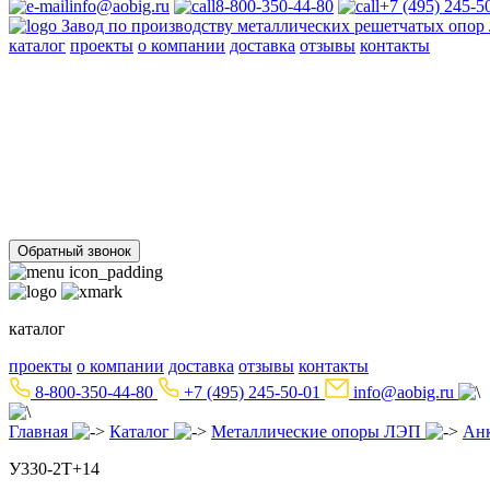
info@aobig.ru
8-800-350-44-80
+7 (495) 245-5
Завод по производству металлических решетчатых опо
каталог
проекты
о компании
доставка
отзывы
контакты
Металлические опоры ЛЭП
110 кв
220 кв
330 кв
35 кв
500 кв
750 кв
анкерно-угловые
пром
Стальные порталы ОРУ
для обычных районов
для северных районов
Прожекторные мачты и молниеотводы
молниеотводы
прожекторные мачты
Металлоконструкции
для железобетонных опор вл 35-750кв
свайных фундаментов дл
Обратный звонок
каталог
проекты
о компании
доставка
отзывы
контакты
8-800-350-44-80
+7 (495) 245-50-01
info@aobig.ru
Главная
Каталог
Металлические опоры ЛЭП
Ан
У330-2Т+14