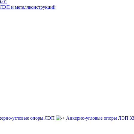
0-01
р ЛЭП и металлконструкций
ежуточные
переходные
новой унификации
я стальных опор вл 35-500кв
для железобетонных порталов ору 
керно-угловые опоры ЛЭП
Анкерно-угловые опоры ЛЭП 3