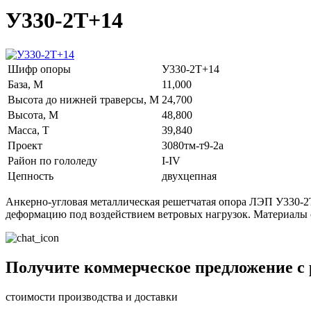
У330-2Т+14
Шифр опоры
У330-2Т+14
База, М
11,000
Высота до нижней траверсы, М
24,700
Высота, М
48,800
Масса, Т
39,840
Проект
3080тм-т9-2а
Район по гололеду
I-IV
Цепность
двухцепная
Анкерно-угловая металлическая решетчатая опора ЛЭП У330-2Т
деформацию под воздействием ветровых нагрузок. Материалы с
Получите коммерческое предложение с
стоимости производства и доставки