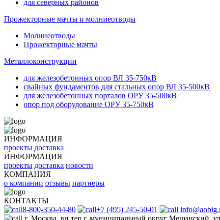
для северных районов
Прожекторные мачты и молниеотводы
Молниеотводы
Прожекторные мачты
Металлоконструкции
для железобетонных опор ВЛ 35-750кВ
свайных фундаментов для стальных опор ВЛ 35-500кВ
для железобетонных порталов ОРУ 35-500кВ
опор под оборудование ОРУ 35-750кВ
ИНФОРМАЦИЯ
проекты
доставка
ИНФОРМАЦИЯ
проекты
доставка
новости
КОМПАНИЯ
о компании
отзывы
партнеры
КОНТАКТЫ
8-800-350-44-80
+7 (495) 245-50-01
info@aobig.
г. Москва, вн.тер.г. муниципальный округ Мещанский, ул.