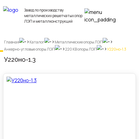
Завод по производству
металлических решетчатых опор
ЛЭП и металлконструкций
Главная
Каталог
Металлические опоры ЛЭП
Анкерно-угловые опоры ЛЭП
220 КВ опоры ЛЭП
У220но-1.3
У220но-1.3