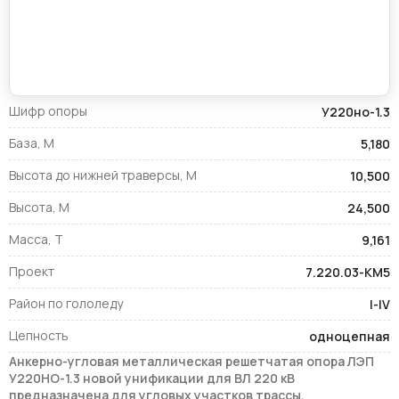
Шифр опоры
У220но-1.3
База, М
5,180
Высота до нижней траверсы, М
10,500
Высота, М
24,500
Масса, Т
9,161
Проект
7.220.03-КМ5
Район по гололеду
I-IV
Цепность
одноцепная
Анкерно-угловая металлическая решетчатая опора ЛЭП
У220НО-1.3 новой унификации для ВЛ 220 кВ
предназначена для угловых участков трассы.