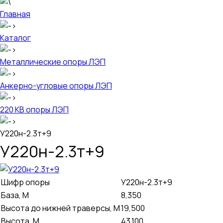
Главная
Каталог
Металлические опоры ЛЭП
Анкерно-угловые опоры ЛЭП
220 КВ опоры ЛЭП
У220н-2.3т+9
У220н-2.3т+9
Шифр опоры
У220н-2.3т+9
База, М
8,350
Высота до нижней траверсы, М
19,500
Высота, М
43,100