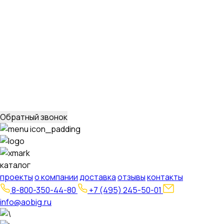
Стальные порталы ОРУ
для обычных районов
для северных районов
Прожекторные мачты и молниеотводы
молниеотводы
прожекторные мачты
Металлоконструкции
для железобетонных опор вл 35-750кв
свайных
фундаментов для стальных опор вл 35-500кв
для
железобетонных порталов ору 35-500кв
опор под
оборудование ору 35-750кв
Обратный звонок
каталог
проекты
о компании
доставка
отзывы
контакты
8-800-350-44-80
+7 (495) 245-50-01
info@aobig.ru