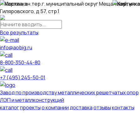
г. Москва, вн.тер.г. муниципальный округ Мещанский, ул.
Гиляровского, д.57, стр.1
Все результаты
info@aobig.ru
8-800-350-44-80
+7 (495) 245-50-01
Завод по производству металлических решетчатых опор
ЛЭП и металлконструкций
каталог
проекты
о компании
доставка
отзывы
контакты
Металлические опоры ЛЭП
110 кв
220 кв
330 кв
35 кв
500 кв
750 кв
анкерно-угловые
промежуточные
переходные
новой унификации