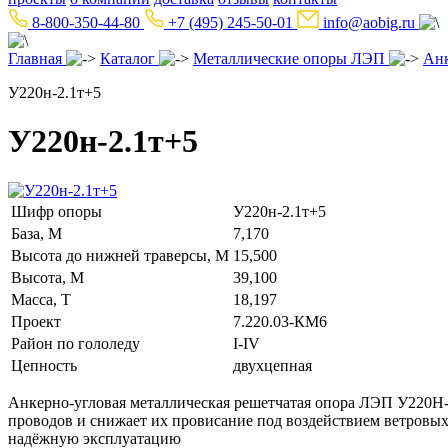
8-800-350-44-80
+7 (495) 245-50-01
info@aobig.ru
Главная
Каталог
Металлические опоры ЛЭП
Ан
У220н-2.1т+5
У220н-2.1т+5
Шифр опоры
У220н-2.1т+5
База, М
7,170
Высота до нижней траверсы, М
15,500
Высота, М
39,100
Масса, Т
18,197
Проект
7.220.03-КМ6
Район по гололеду
I-IV
Цепность
двухцепная
Анкерно-угловая металлическая решетчатая опора ЛЭП У220Н-
проводов и снижает их провисание под воздействием ветровых
надёжную эксплуатацию