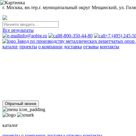
г. Москва, вн.тер.г. муниципальный округ Мещанский, ул. Гиляр
Все результаты
info@aobig.ru
8-800-350-44-80
+7 (495) 245-5
Завод по производству металлических решетчатых опо
каталог
проекты
о компании
доставка
отзывы
контакты
Металлические опоры ЛЭП
110 кв
220 кв
330 кв
35 кв
500 кв
750 кв
анкерно-угловые
пром
Стальные порталы ОРУ
для обычных районов
для северных районов
Прожекторные мачты и молниеотводы
молниеотводы
прожекторные мачты
Металлоконструкции
для железобетонных опор вл 35-750кв
свайных фундаментов дл
Обратный звонок
каталог
проекты
о компании
доставка
отзывы
контакты