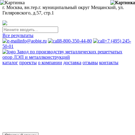
г. Москва, вн.тер.г. муниципальный округ Мещанский, ул.
Гиляровского, д.57, стр.1
Все результаты
info@aobig.ru
8-800-350-44-80
+7 (495) 245-
50-01
Завод по производству металлических решетчатых
опор ЛЭП и металлконструкций
каталог
проекты
о компании
доставка
отзывы
контакты
Металлические опоры ЛЭП
110 кв
220 кв
330 кв
35 кв
500 кв
750 кв
анкерно-угловые
промежуточные
переходные
новой унификации
Стальные порталы ОРУ
для обычных районов
для северных районов
Прожекторные мачты и молниеотводы
молниеотводы
прожекторные мачты
Металлоконструкции
для железобетонных опор вл 35-750кв
свайных фундаментов
для стальных опор вл 35-500кв
для железобетонных порталов
ору 35-500кв
опор под оборудование ору 35-750кв