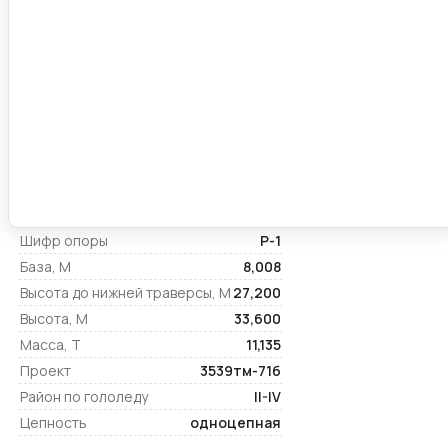
Шифр опоры
Р-1
База, М
8,008
Высота до нижней траверсы, М
27,200
Высота, М
33,600
Масса, Т
11,135
Проект
3539тм-71б
Район по гололеду
II-IV
Цепность
одноцепная